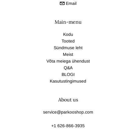
Email
Main-menu
Kodu
Tooted
Sündmuse leht
Meist
Võta meiega ühendust
Q&A
BLOGI
Kasutustingimused
About us
service@parkooshop.com
+1 626-866-3935