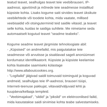
teatud teavet, sealhulgas teavet teie veebibrauseri, IP-
aadressi, ajavööndi ja mõnede teie seadmesse installitud
küpsiste kohta. Lisaks kogume saiti sirvides teavet üksikute
veebilehtede või toodete kohta, mida vaatate, millised
veebisaidid või otsinguterminid teid saidile viitasid, ja teavet
selle kohta, kuidas te saidiga suhtlete. Me nimetame seda
automaatselt kogutud teavet "seadme teabeks".
Kogume seadme teavet järgmiste tehnoloogiate abil:
- „Küpsised” on andmefailid, mis paigutatakse teie
seadmesse või arvutisse ja sisaldavad sageli anonüümset
kordumatut identifikaatorit. Küpsiste ja küpsiste keelamise
kohta lisateabe saamiseks külastage
http://www.allaboutcookies.org.
- "Logifailid" jälgivad saidil toimuvaid toiminguid ja koguvad
andmeid, sealhulgas teie IP-aadressi, brauseri tüüpi,
Interneti-teenuse pakkujat, viitavaid/väljuvaid lehti ja
kuupäeva/kellaaja templeid.
- "Veebimajakad", "sildid" ja "pikslid" on elektroonilised failid,
mida kasutatakse saidi sirvimise kohta teabe salvestamiseks.