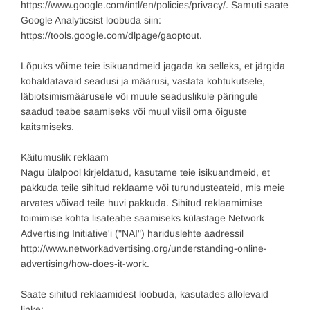
https://www.google.com/intl/en/policies/privacy/. Samuti saate
Google Analyticsist loobuda siin:
https://tools.google.com/dlpage/gaoptout.
Lõpuks võime teie isikuandmeid jagada ka selleks, et järgida
kohaldatavaid seadusi ja määrusi, vastata kohtukutsele,
läbiotsimismäärusele või muule seaduslikule päringule
saadud teabe saamiseks või muul viisil oma õiguste
kaitsmiseks.
Käitumuslik reklaam
Nagu ülalpool kirjeldatud, kasutame teie isikuandmeid, et
pakkuda teile sihitud reklaame või turundusteateid, mis meie
arvates võivad teile huvi pakkuda. Sihitud reklaamimise
toimimise kohta lisateabe saamiseks külastage Network
Advertising Initiative'i ("NAI") hariduslehte aadressil
http://www.networkadvertising.org/understanding-online-
advertising/how-does-it-work.
Saate sihitud reklaamidest loobuda, kasutades allolevaid
linke: