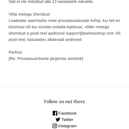
Sait ei ole mõeldud alla 12-aastastele isikutele.
Võta meiega ühendust
Lisateabe saamiseks meie privaatsustavade kohta, kui teil on
küsimusi või kui soovite esitada kaebuse, võtke meiega
ühendust e-posti teel aadressil support@parkooshop.com või
posti teel, kasutades allolevaid andmeid:
ParKoo
[Re: Privaatsusnõuete järgimise ametnik]
Follow us out there
Facebook
Twitter
Instagram