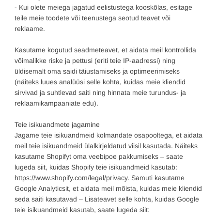
- Kui olete meiega jagatud eelistustega kooskõlas, esitage
teile meie toodete või teenustega seotud teavet või
reklaame.
Kasutame kogutud seadmeteavet, et aidata meil kontrollida
võimalikke riske ja pettusi (eriti teie IP-aadressi) ning
üldisemalt oma saidi täiustamiseks ja optimeerimiseks
(näiteks luues analüüsi selle kohta, kuidas meie kliendid
sirvivad ja suhtlevad saiti ning hinnata meie turundus- ja
reklaamikampaaniate edu).
Teie isikuandmete jagamine
Jagame teie isikuandmeid kolmandate osapooltega, et aidata
meil teie isikuandmeid ülalkirjeldatud viisil kasutada. Näiteks
kasutame Shopifyt oma veebipoe pakkumiseks – saate
lugeda siit, kuidas Shopify teie isikuandmeid kasutab:
https://www.shopify.com/legal/privacy. Samuti kasutame
Google Analyticsit, et aidata meil mõista, kuidas meie kliendid
seda saiti kasutavad – Lisateavet selle kohta, kuidas Google
teie isikuandmeid kasutab, saate lugeda siit: