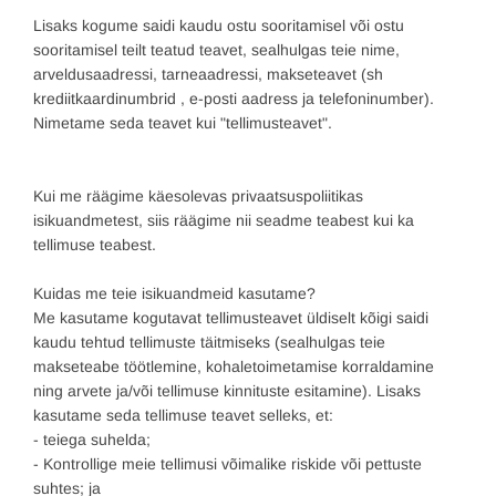
Lisaks kogume saidi kaudu ostu sooritamisel või ostu
sooritamisel teilt teatud teavet, sealhulgas teie nime,
arveldusaadressi, tarneaadressi, makseteavet (sh
krediitkaardinumbrid , e-posti aadress ja telefoninumber).
Nimetame seda teavet kui "tellimusteavet".
Kui me räägime käesolevas privaatsuspoliitikas
isikuandmetest, siis räägime nii seadme teabest kui ka
tellimuse teabest.
Kuidas me teie isikuandmeid kasutame?
Me kasutame kogutavat tellimusteavet üldiselt kõigi saidi
kaudu tehtud tellimuste täitmiseks (sealhulgas teie
makseteabe töötlemine, kohaletoimetamise korraldamine
ning arvete ja/või tellimuse kinnituste esitamine). Lisaks
kasutame seda tellimuse teavet selleks, et:
- teiega suhelda;
- Kontrollige meie tellimusi võimalike riskide või pettuste
suhtes; ja