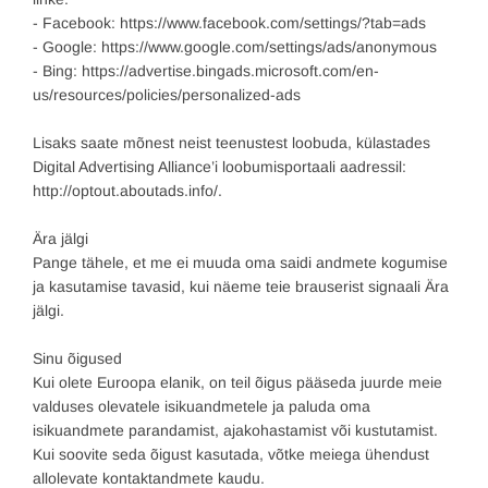
- Facebook: https://www.facebook.com/settings/?tab=ads
- Google: https://www.google.com/settings/ads/anonymous
- Bing: https://advertise.bingads.microsoft.com/en-
us/resources/policies/personalized-ads
Lisaks saate mõnest neist teenustest loobuda, külastades
Digital Advertising Alliance’i loobumisportaali aadressil:
http://optout.aboutads.info/.
Ära jälgi
Pange tähele, et me ei muuda oma saidi andmete kogumise
ja kasutamise tavasid, kui näeme teie brauserist signaali Ära
jälgi.
Sinu õigused
Kui olete Euroopa elanik, on teil õigus pääseda juurde meie
valduses olevatele isikuandmetele ja paluda oma
isikuandmete parandamist, ajakohastamist või kustutamist.
Kui soovite seda õigust kasutada, võtke meiega ühendust
allolevate kontaktandmete kaudu.