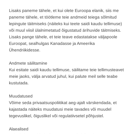
Lisaks paneme tähele, et kui olete Euroopa elanik, siis me
paneme tähele, et töötleme teie andmeid teiega sõlmitud
lepingute täitmiseks (näiteks kui teete saidi kaudu tellimuse)
või muul viisil ülalnimetatud õigustatud ärihuvide täitmiseks.
Lisaks pange tähele, et teie teave edastatakse väljapoole
Euroopat, sealhulgas Kanadasse ja Ameerika
Ühendriikidesse.
Andmete säilitamine
Kui esitate saidi kaudu tellimuse, säilitame teie tellimusteavet
meie jaoks, välja arvatud juhul, kui palute meil selle teabe
kustutada.
Muudatused
Võime seda privaatsuspoliitikat aeg-ajalt värskendada, et
kajastada näiteks muudatusi meie tavades või muudel
tegevuslikel, õiguslikel või regulatiivsetel põhjustel.
Alaealised