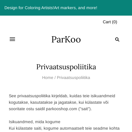
Design for Coloring Artists!Art markers, and more!
Cart
(
0
)
ParKoo
Privaatsuspoliitika
Home
/
Privaatsuspoliitika
See privaatsuspoliitika kirjeldab, kuidas teie isikuandmeid
kogutakse, kasutatakse ja jagatakse, kui külastate või
sooritate ostu saidil parkooshop.com ("sait").
Isikuandmed, mida kogume
Kui külastate saiti, kogume automaatselt teie seadme kohta